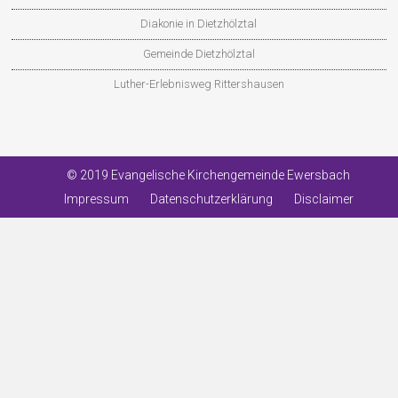
Diakonie in Dietzhölztal
Gemeinde Dietzhölztal
Luther-Erlebnisweg Rittershausen
© 2019 Evangelische Kirchengemeinde Ewersbach
Impressum
Datenschutzerklärung
Disclaimer