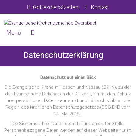
Gottesdienstzeiten
Kontakt
Datenschutzerklärung
Datenschutz auf einen Blick
Die Evangelische Kirche in Hessen und Nassau (EKHN), zu der
das Evangelische Dekanat an der Dill zählt, nimmt den Schutz
Ihrer persönlichen Daten sehr ernst und hält sich strikt an die
Regeln des kirchlichen Datenschutzgesetzes (DSG-EKD vom
24. Mai 2018).
Die Sicherheit Ihrer Daten steht für uns an erster Stelle.
Personenbezogene Daten werden auf dieser Webseite nur im