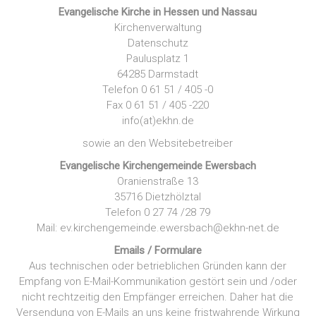
Evangelische Kirche in Hessen und Nassau
Kirchenverwaltung
Datenschutz
Paulusplatz 1
64285 Darmstadt
Telefon 0 61 51 / 405 -0
Fax 0 61 51 / 405 -220
info(at)ekhn.de
sowie an den Websitebetreiber
Evangelische Kirchengemeinde Ewersbach
Oranienstraße 13
35716 Dietzhölztal
Telefon 0 27 74 /28 79
Mail: ev.kirchengemeinde.ewersbach@ekhn-net.de
Emails / Formulare
Aus technischen oder betrieblichen Gründen kann der
Empfang von E-Mail-Kommunikation gestört sein und /oder
nicht rechtzeitig den Empfänger erreichen. Daher hat die
Versendung von E-Mails an uns keine fristwahrende Wirkung