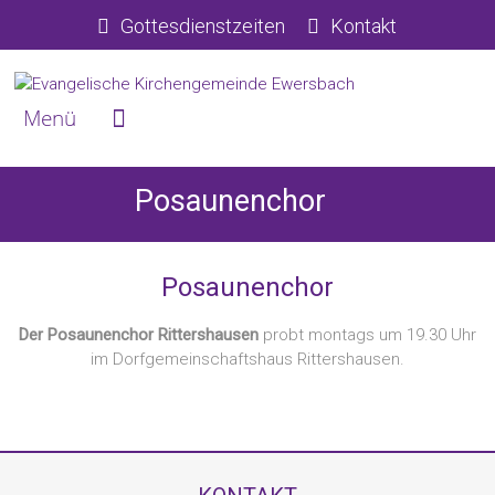
Gottesdienstzeiten
Kontakt
Posaunenchor
Posaunenchor
Der Posaunenchor Rittershausen
probt montags um 19.30 Uhr
im Dorfgemeinschaftshaus Rittershausen.