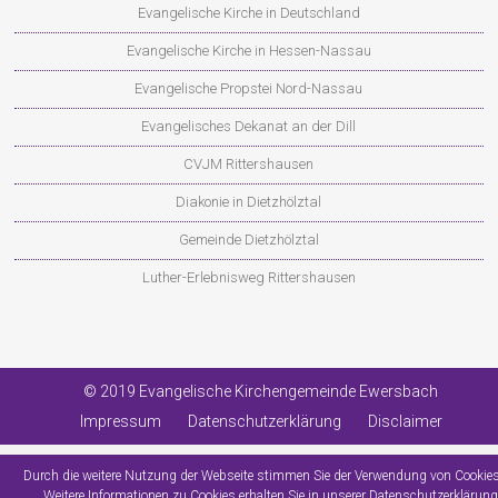
Evangelische Kirche in Deutschland
Evangelische Kirche in Hessen-Nassau
Evangelische Propstei Nord-Nassau
Evangelisches Dekanat an der Dill
CVJM Rittershausen
Diakonie in Dietzhölztal
Gemeinde Dietzhölztal
Luther-Erlebnisweg Rittershausen
© 2019 Evangelische Kirchengemeinde Ewersbach
Impressum
Datenschutzerklärung
Disclaimer
Durch die weitere Nutzung der Webseite stimmen Sie der Verwendung von Cookies
Weitere Informationen zu Cookies erhalten Sie in unserer
Datenschutzerklärung