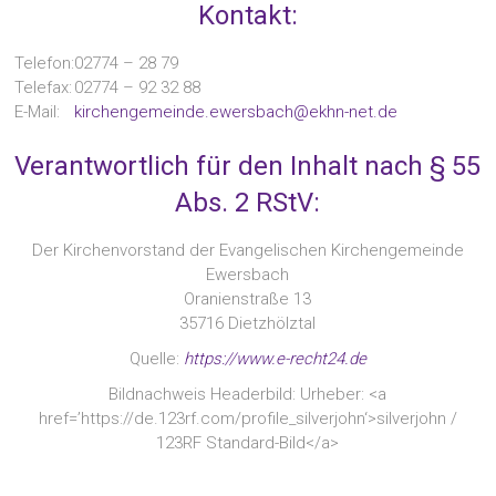
Kontakt:
Telefon:
02774 – 28 79
Telefax:
02774 – 92 32 88
E-Mail:
kirchengemeinde.ewersbach@ekhn-net.de
Verantwortlich für den Inhalt nach § 55
Abs. 2 RStV:
Der Kirchenvorstand der Evangelischen Kirchengemeinde
Ewersbach
Oranienstraße 13
35716 Dietzhölztal
Quelle:
https://www.e-recht24.de
Bildnachweis Headerbild: Urheber: <a
href=’https://de.123rf.com/profile_silverjohn‘>silverjohn /
123RF Standard-Bild</a>