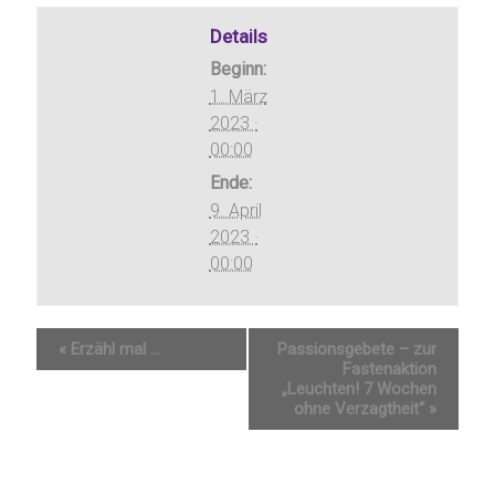
Details
Beginn:
1. März
2023 ·
00:00
Ende:
9. April
2023 ·
00:00
«
Erzähl mal …
Passionsgebete – zur
Fastenaktion
„Leuchten! 7 Wochen
ohne Verzagtheit“
»