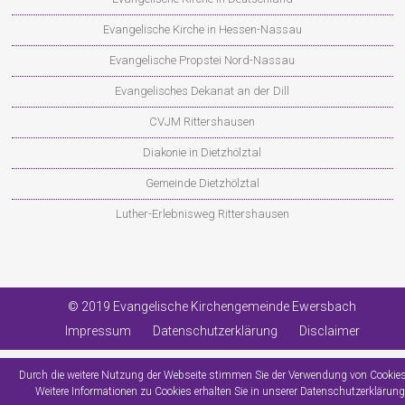
Evangelische Kirche in Hessen-Nassau
Evangelische Propstei Nord-Nassau
Evangelisches Dekanat an der Dill
CVJM Rittershausen
Diakonie in Dietzhölztal
Gemeinde Dietzhölztal
Luther-Erlebnisweg Rittershausen
© 2019 Evangelische Kirchengemeinde Ewersbach
Impressum
Datenschutzerklärung
Disclaimer
Durch die weitere Nutzung der Webseite stimmen Sie der Verwendung von Cookies
Weitere Informationen zu Cookies erhalten Sie in unserer
Datenschutzerklärung